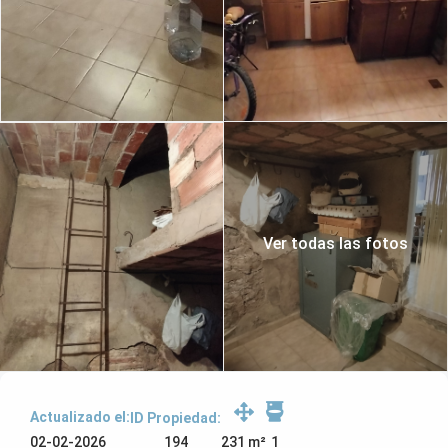
Ver todas las fotos
Actualizado el:
ID Propiedad:
194
02-02-2026
231 m²
1